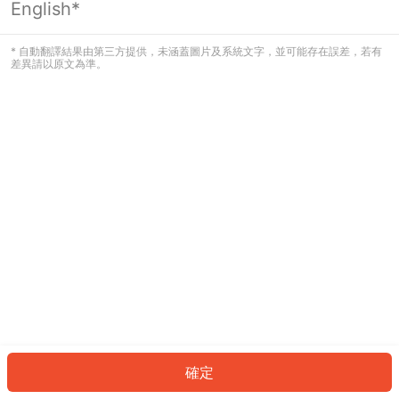
English*
發生錯誤！請登入並再試一次或回到主
頁。
* 自動翻譯結果由第三方提供，未涵蓋圖片及系統文字，並可能存在誤差，若有
差異請以原文為準。
登入
返回首頁
確定
ID: 669431b096b-95c3-4961-b6c0-731c5310ec8f