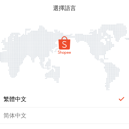
選擇語言
繁體中文
简体中文
頁面無法顯示