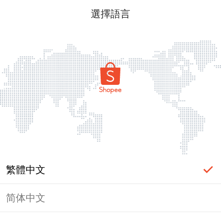
選擇語言
繁體中文
简体中文
頁面無法顯示