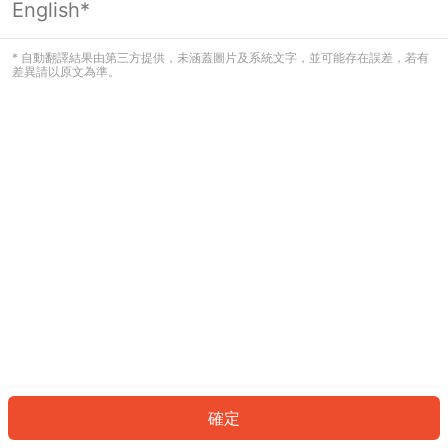
English*
發生錯誤！請登入並再試一次或回到主
頁。
* 自動翻譯結果由第三方提供，未涵蓋圖片及系統文字，並可能存在誤差，若有
差異請以原文為準。
登入
返回首頁
確定
ID: 33101c5e99b-e8e7-4fb7-85c9-1bea0bfed84e