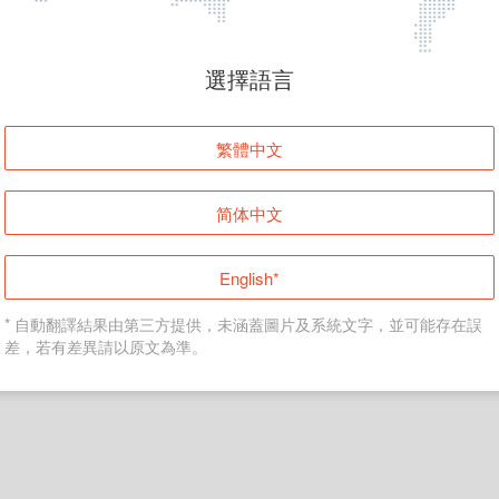
頁面無法顯示
選擇語言
發生錯誤！請登入並再試一次或回到主頁。
繁體中文
登入
简体中文
返回首頁
English*
* 自動翻譯結果由第三方提供，未涵蓋圖片及系統文字，並可能存在誤
差，若有差異請以原文為準。