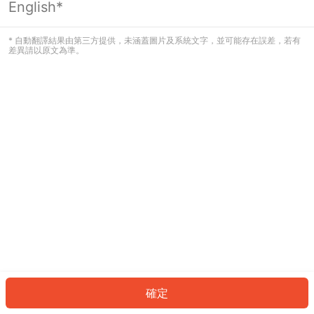
English*
發生錯誤！請登入並再試一次或回到主
頁。
* 自動翻譯結果由第三方提供，未涵蓋圖片及系統文字，並可能存在誤差，若有
差異請以原文為準。
登入
返回首頁
確定
ID: 3630c1fb34e-bb1a-49b8-bbb1-83d88b5d2db3