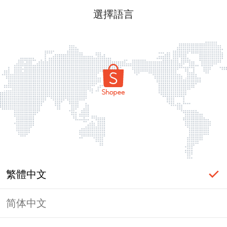
選擇語言
繁體中文
简体中文
頁面無法顯示