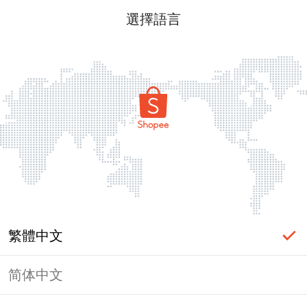
選擇語言
繁體中文
简体中文
頁面無法顯示