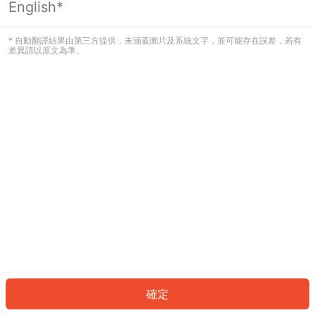
English*
發生錯誤！請登入並再試一次或回到主
頁。
* 自動翻譯結果由第三方提供，未涵蓋圖片及系統文字，並可能存在誤差，若有
差異請以原文為準。
登入
返回首頁
確定
ID: 5873d14f496-02ef-48cd-8a7e-fc4e6cd14408