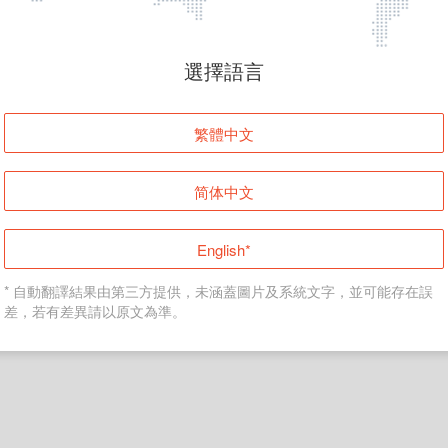
頁面無法顯示
選擇語言
發生錯誤！請登入並再試一次或回到主頁。
繁體中文
登入
简体中文
返回首頁
English*
* 自動翻譯結果由第三方提供，未涵蓋圖片及系統文字，並可能存在誤
差，若有差異請以原文為準。