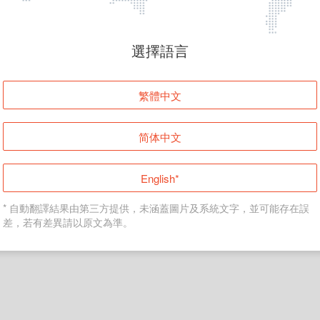
頁面無法顯示
選擇語言
發生錯誤！請登入並再試一次或回到主頁。
繁體中文
登入
简体中文
返回首頁
English*
* 自動翻譯結果由第三方提供，未涵蓋圖片及系統文字，並可能存在誤
差，若有差異請以原文為準。