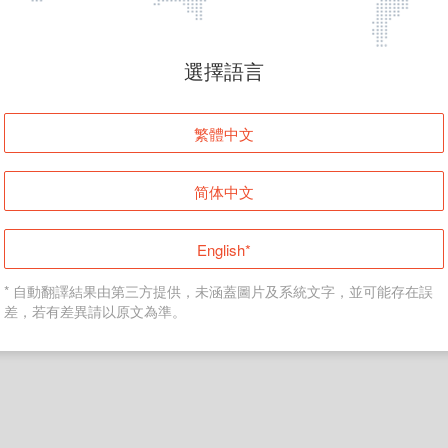
頁面無法顯示
選擇語言
發生錯誤！請登入並再試一次或回到主頁。
繁體中文
登入
简体中文
返回首頁
English*
* 自動翻譯結果由第三方提供，未涵蓋圖片及系統文字，並可能存在誤
差，若有差異請以原文為準。