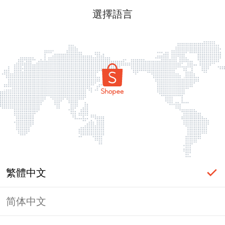
選擇語言
繁體中文
简体中文
頁面無法顯示