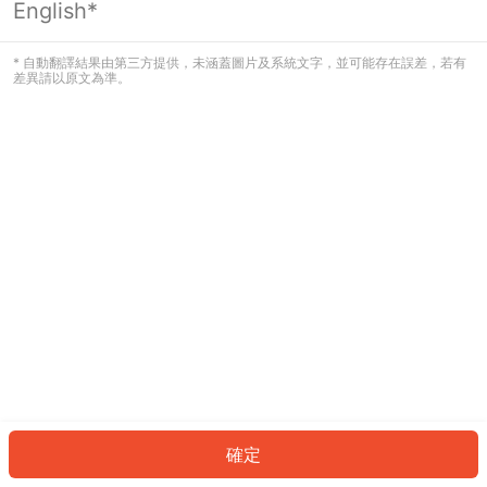
English*
發生錯誤！請登入並再試一次或回到主
頁。
* 自動翻譯結果由第三方提供，未涵蓋圖片及系統文字，並可能存在誤差，若有
差異請以原文為準。
登入
返回首頁
確定
ID: 935f2440171-430b-4478-8787-6dc79e3b07e0