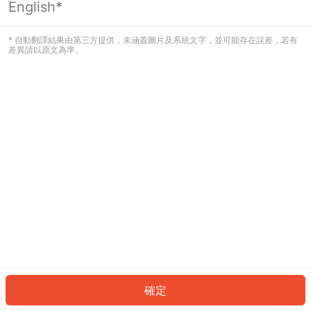
English*
發生錯誤！請登入並再試一次或回到主
頁。
* 自動翻譯結果由第三方提供，未涵蓋圖片及系統文字，並可能存在誤差，若有
差異請以原文為準。
登入
返回首頁
確定
ID: 57371941383-c62d-484f-82e1-7a9d967c14ae