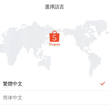
選擇語言
繁體中文
简体中文
頁面無法顯示