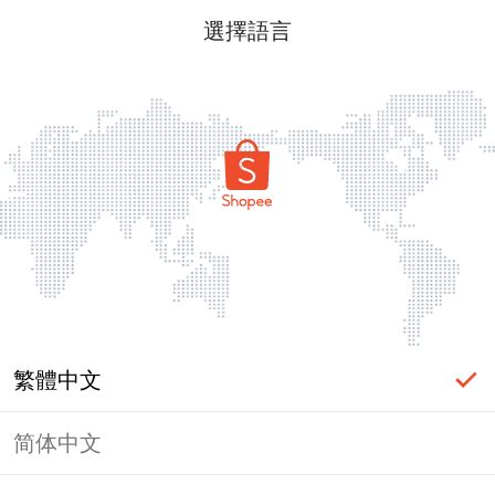
選擇語言
繁體中文
简体中文
頁面無法顯示