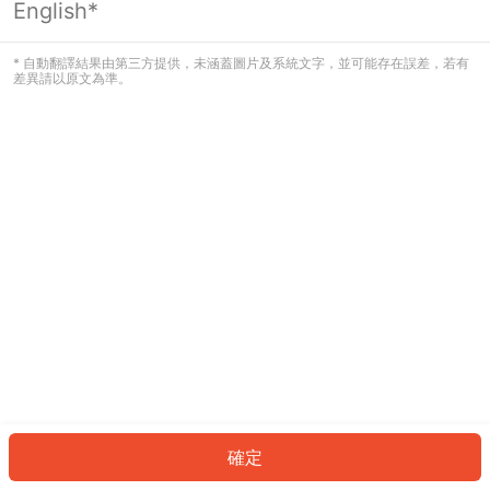
English*
發生錯誤！請登入並再試一次或回到主
頁。
* 自動翻譯結果由第三方提供，未涵蓋圖片及系統文字，並可能存在誤差，若有
差異請以原文為準。
登入
返回首頁
確定
ID: 727e911dfeb-d4e9-4fcc-9a85-a60b15fe2971