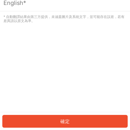
English*
發生錯誤！請登入並再試一次或回到主
頁。
* 自動翻譯結果由第三方提供，未涵蓋圖片及系統文字，並可能存在誤差，若有
差異請以原文為準。
登入
返回首頁
確定
ID: 954297ef2b8-e185-4189-bd72-ac5bc9171684