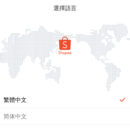
選擇語言
繁體中文
简体中文
頁面無法顯示