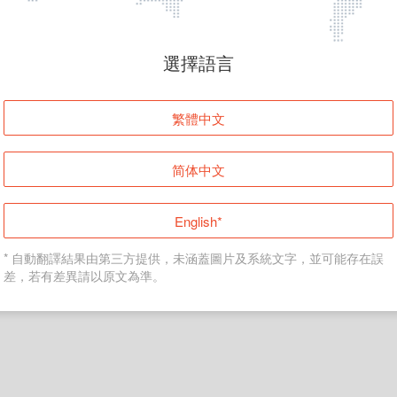
頁面無法顯示
選擇語言
發生錯誤！請登入並再試一次或回到主頁。
繁體中文
登入
简体中文
返回首頁
English*
* 自動翻譯結果由第三方提供，未涵蓋圖片及系統文字，並可能存在誤
差，若有差異請以原文為準。