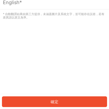
English*
發生錯誤！請登入並再試一次或回到主
頁。
* 自動翻譯結果由第三方提供，未涵蓋圖片及系統文字，並可能存在誤差，若有
差異請以原文為準。
登入
返回首頁
確定
ID: 63414b07036-1d4e-4edc-b8df-c698dbb04392