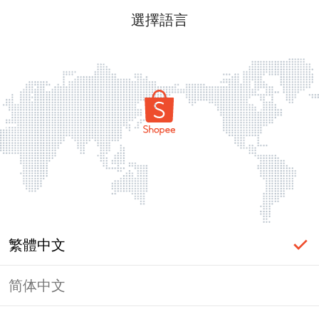
選擇語言
繁體中文
简体中文
頁面無法顯示