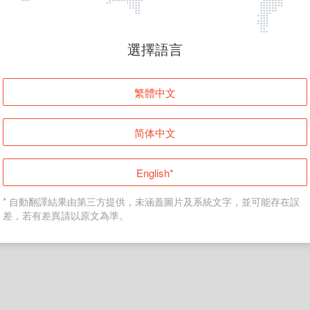
頁面無法顯示
選擇語言
發生錯誤！請登入並再試一次或回到主頁。
繁體中文
登入
简体中文
返回首頁
English*
* 自動翻譯結果由第三方提供，未涵蓋圖片及系統文字，並可能存在誤
差，若有差異請以原文為準。