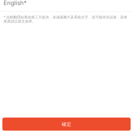
English*
發生錯誤！請登入並再試一次或回到主
頁。
* 自動翻譯結果由第三方提供，未涵蓋圖片及系統文字，並可能存在誤差，若有
差異請以原文為準。
登入
返回首頁
確定
ID: 9018072dfd2-31e3-4488-9170-be6a121934e3