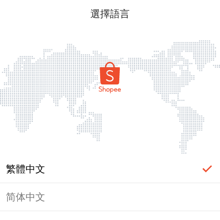
選擇語言
繁體中文
简体中文
頁面無法顯示