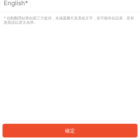
English*
發生錯誤！請登入並再試一次或回到主
頁。
* 自動翻譯結果由第三方提供，未涵蓋圖片及系統文字，並可能存在誤差，若有
差異請以原文為準。
登入
返回首頁
確定
ID: 920784c9bec-b5f5-44aa-bf48-e61562026eb2