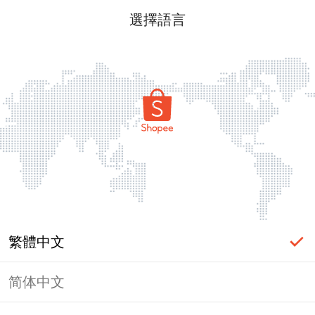
選擇語言
繁體中文
简体中文
頁面無法顯示