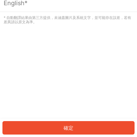
English*
發生錯誤！請登入並再試一次或回到主
頁。
* 自動翻譯結果由第三方提供，未涵蓋圖片及系統文字，並可能存在誤差，若有
差異請以原文為準。
登入
返回首頁
確定
ID: 3870d802ad3-06e6-4af5-9dab-a049102ca204