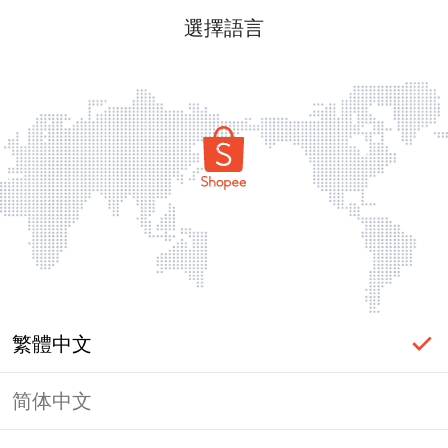
選擇語言
繁體中文
简体中文
頁面無法顯示