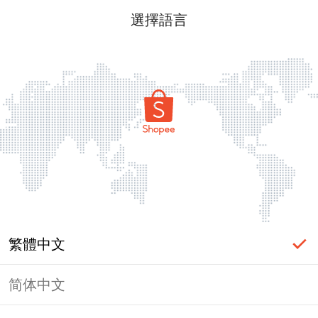
選擇語言
繁體中文
简体中文
頁面無法顯示