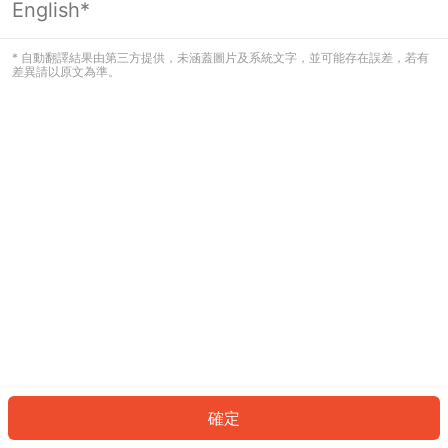
English*
發生錯誤！請登入並再試一次或回到主
頁。
* 自動翻譯結果由第三方提供，未涵蓋圖片及系統文字，並可能存在誤差，若有
差異請以原文為準。
登入
返回首頁
確定
ID: 627d2407b90-ed7f-4a5c-b03d-d367761b29f9