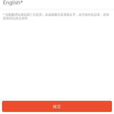
English*
發生錯誤！請登入並再試一次或回到主
頁。
* 自動翻譯結果由第三方提供，未涵蓋圖片及系統文字，並可能存在誤差，若有
差異請以原文為準。
登入
返回首頁
確定
ID: 108ce959c8b-28e5-4e9b-9e85-2e9c116d4d7f