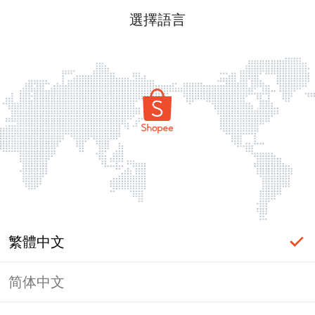
選擇語言
繁體中文
简体中文
頁面無法顯示