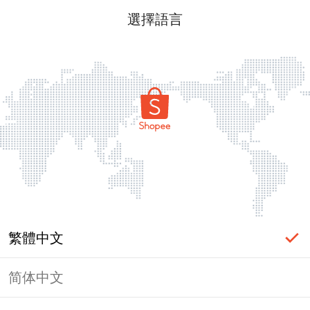
選擇語言
繁體中文
简体中文
頁面無法顯示