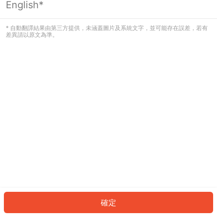
English*
發生錯誤！請登入並再試一次或回到主
頁。
* 自動翻譯結果由第三方提供，未涵蓋圖片及系統文字，並可能存在誤差，若有
差異請以原文為準。
登入
返回首頁
確定
ID: 221133c63a4-e1f3-4737-9740-edf5539b920f