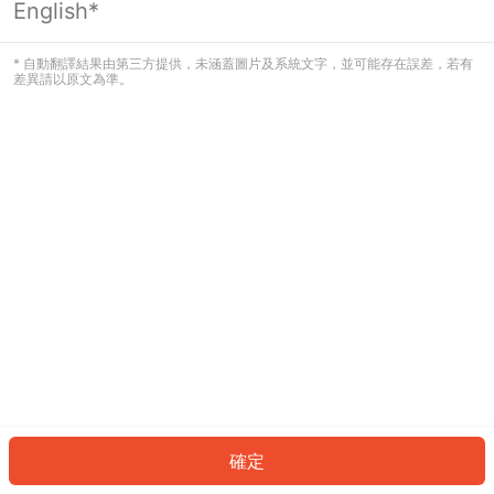
English*
發生錯誤！請登入並再試一次或回到主
頁。
* 自動翻譯結果由第三方提供，未涵蓋圖片及系統文字，並可能存在誤差，若有
差異請以原文為準。
登入
返回首頁
確定
ID: 2780c00c6d-15bf-4f51-aa73-790560191aa1