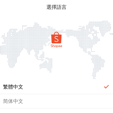
選擇語言
繁體中文
简体中文
頁面無法顯示