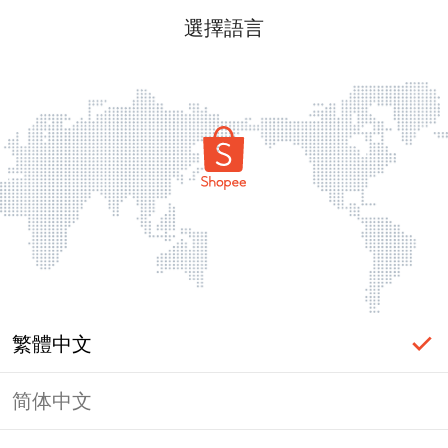
選擇語言
繁體中文
简体中文
頁面無法顯示