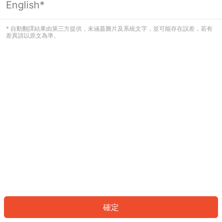
English*
發生錯誤！請登入並再試一次或回到主
頁。
* 自動翻譯結果由第三方提供，未涵蓋圖片及系統文字，並可能存在誤差，若有
差異請以原文為準。
登入
返回首頁
確定
ID: 2764a76f91d-c5da-4f2d-baff-5d0bc085c506