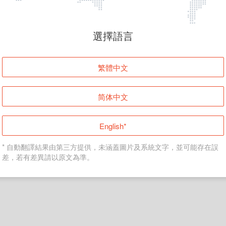
頁面無法顯示
選擇語言
發生錯誤！請登入並再試一次或回到主頁。
繁體中文
登入
简体中文
返回首頁
English*
* 自動翻譯結果由第三方提供，未涵蓋圖片及系統文字，並可能存在誤
差，若有差異請以原文為準。