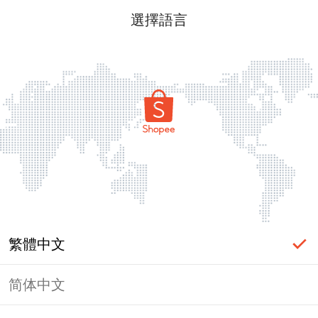
選擇語言
繁體中文
简体中文
頁面無法顯示