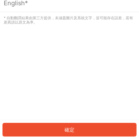
English*
發生錯誤！請登入並再試一次或回到主
頁。
* 自動翻譯結果由第三方提供，未涵蓋圖片及系統文字，並可能存在誤差，若有
差異請以原文為準。
登入
返回首頁
確定
ID: 752cd0134a3-cd8c-472d-8179-adbd850d1e25