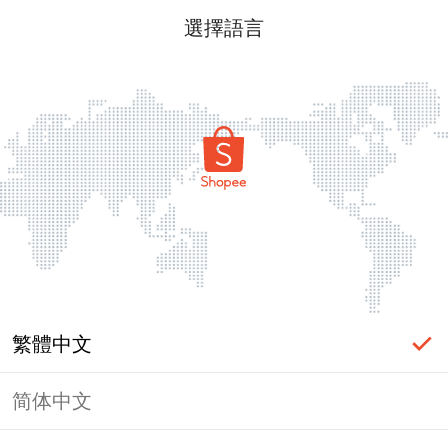
選擇語言
繁體中文
简体中文
頁面無法顯示