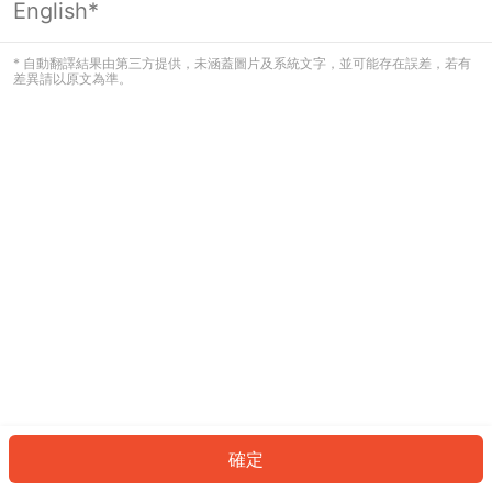
English*
發生錯誤！請登入並再試一次或回到主
頁。
* 自動翻譯結果由第三方提供，未涵蓋圖片及系統文字，並可能存在誤差，若有
差異請以原文為準。
登入
返回首頁
確定
ID: 944343badfb-2aac-4211-a49c-84781b5164bc