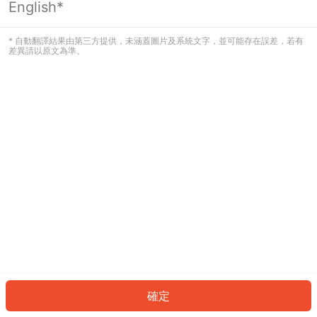
English*
發生錯誤！請登入並再試一次或回到主
頁。
* 自動翻譯結果由第三方提供，未涵蓋圖片及系統文字，並可能存在誤差，若有
差異請以原文為準。
登入
返回首頁
確定
ID: 487d65848b7-9b08-4772-87d5-dbec8595bf66