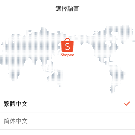
選擇語言
繁體中文
简体中文
頁面無法顯示