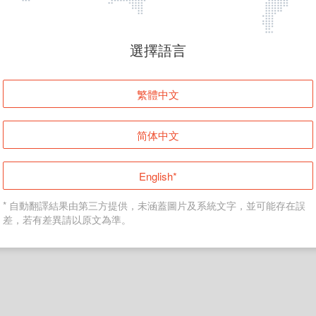
頁面無法顯示
選擇語言
發生錯誤！請登入並再試一次或回到主頁。
繁體中文
登入
简体中文
返回首頁
English*
* 自動翻譯結果由第三方提供，未涵蓋圖片及系統文字，並可能存在誤
差，若有差異請以原文為準。