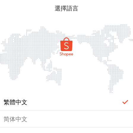
選擇語言
繁體中文
简体中文
頁面無法顯示