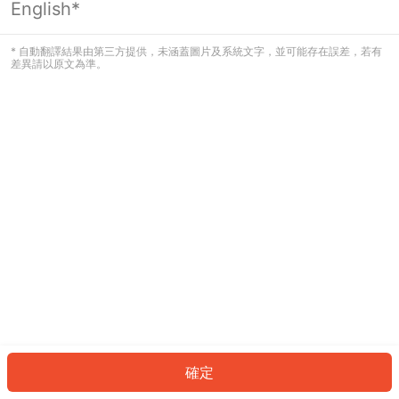
English*
發生錯誤！請登入並再試一次或回到主
頁。
* 自動翻譯結果由第三方提供，未涵蓋圖片及系統文字，並可能存在誤差，若有
差異請以原文為準。
登入
返回首頁
確定
ID: 631dc5493aa-092e-44ce-bf97-b2c04edf5ff3