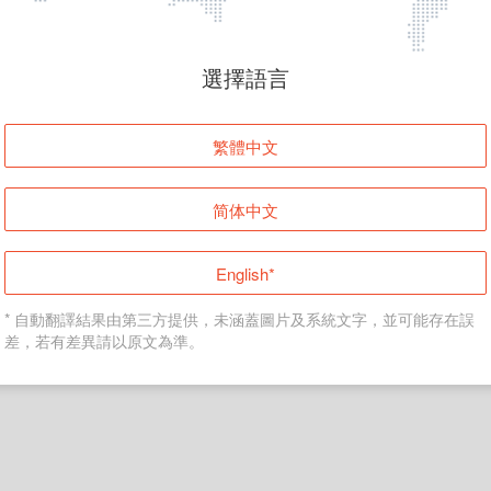
頁面無法顯示
選擇語言
發生錯誤！請登入並再試一次或回到主頁。
繁體中文
登入
简体中文
返回首頁
English*
* 自動翻譯結果由第三方提供，未涵蓋圖片及系統文字，並可能存在誤
差，若有差異請以原文為準。