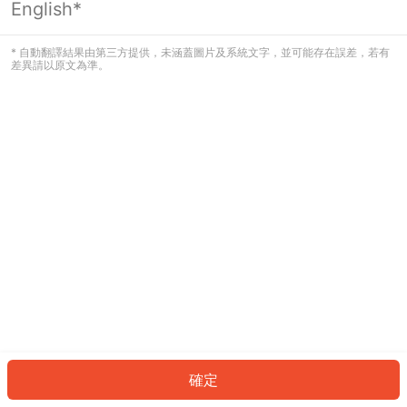
English*
發生錯誤！請登入並再試一次或回到主
頁。
* 自動翻譯結果由第三方提供，未涵蓋圖片及系統文字，並可能存在誤差，若有
差異請以原文為準。
登入
返回首頁
確定
ID: 906e5de580f-4d20-4e91-8d3a-7bfbfc3c6688