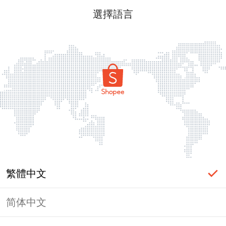
選擇語言
繁體中文
简体中文
頁面無法顯示