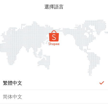
選擇語言
繁體中文
简体中文
頁面無法顯示