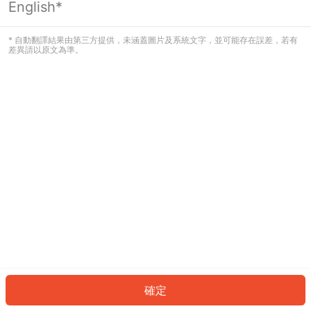
English*
發生錯誤！請登入並再試一次或回到主
頁。
* 自動翻譯結果由第三方提供，未涵蓋圖片及系統文字，並可能存在誤差，若有
差異請以原文為準。
登入
返回首頁
確定
ID: 202e217eec9-4043-4539-a076-98b9b06215bd