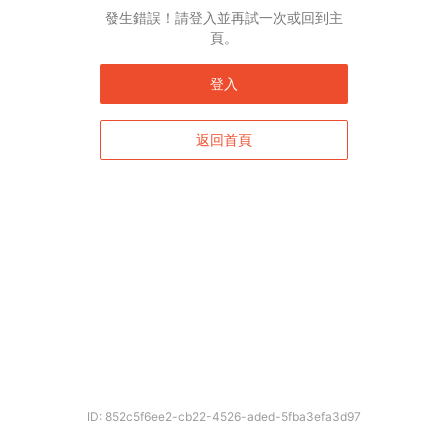
English*
發生錯誤！請登入並再試一次或回到主
頁。
* 自動翻譯結果由第三方提供，未涵蓋圖片及系統文字，並可能存在誤差，若有
差異請以原文為準。
登入
返回首頁
確定
ID: 852c5f6ee2-cb22-4526-aded-5fba3efa3d97