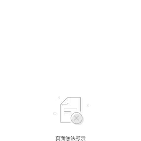
選擇語言
繁體中文
简体中文
頁面無法顯示