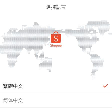
選擇語言
繁體中文
简体中文
頁面無法顯示