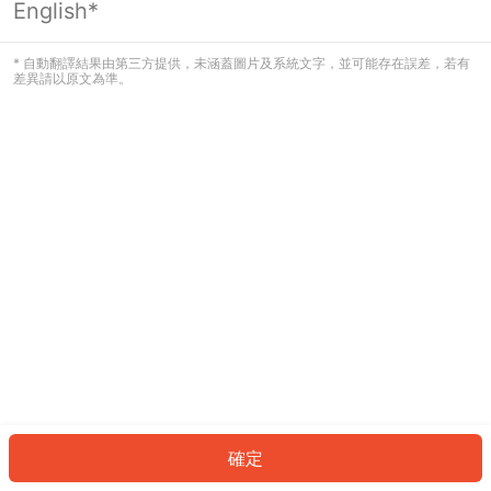
English*
發生錯誤！請登入並再試一次或回到主
頁。
* 自動翻譯結果由第三方提供，未涵蓋圖片及系統文字，並可能存在誤差，若有
差異請以原文為準。
登入
返回首頁
確定
ID: 648ef373a00-0de5-4f03-ac3c-ab8f97a1c860