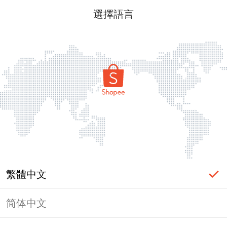
選擇語言
繁體中文
简体中文
頁面無法顯示