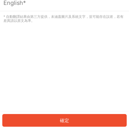
English*
發生錯誤！請登入並再試一次或回到主
頁。
* 自動翻譯結果由第三方提供，未涵蓋圖片及系統文字，並可能存在誤差，若有
差異請以原文為準。
登入
返回首頁
確定
ID: 50670391e27-55e1-436c-9590-2675a48b249d