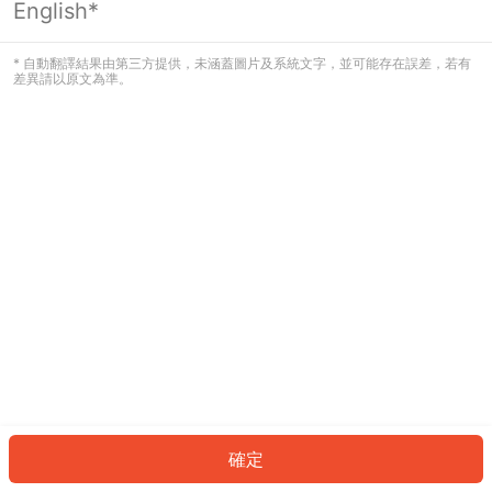
English*
發生錯誤！請登入並再試一次或回到主
頁。
* 自動翻譯結果由第三方提供，未涵蓋圖片及系統文字，並可能存在誤差，若有
差異請以原文為準。
登入
返回首頁
確定
ID: 403e1b91665-02a2-4852-bd56-2843b1c3276d