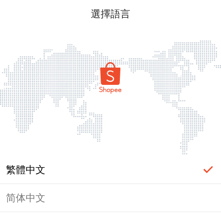
選擇語言
繁體中文
简体中文
頁面無法顯示