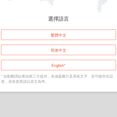
頁面無法顯示
選擇語言
發生錯誤！請登入並再試一次或回到主頁。
繁體中文
登入
简体中文
返回首頁
English*
* 自動翻譯結果由第三方提供，未涵蓋圖片及系統文字，並可能存在誤
差，若有差異請以原文為準。