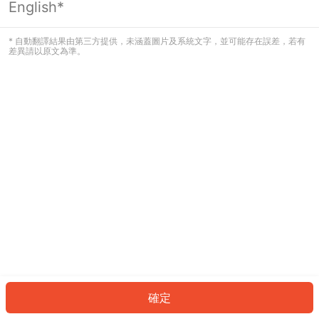
English*
發生錯誤！請登入並再試一次或回到主
頁。
* 自動翻譯結果由第三方提供，未涵蓋圖片及系統文字，並可能存在誤差，若有
差異請以原文為準。
登入
返回首頁
確定
ID: 925de9a4b81-4f04-44d1-ab3c-8f37fb976c25