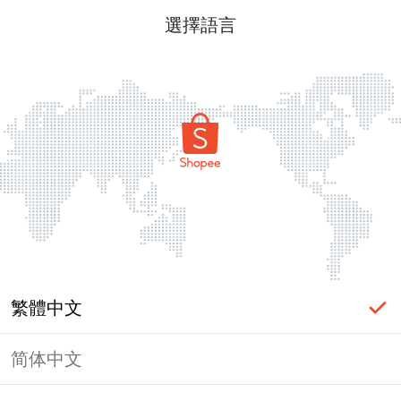
選擇語言
繁體中文
简体中文
頁面無法顯示