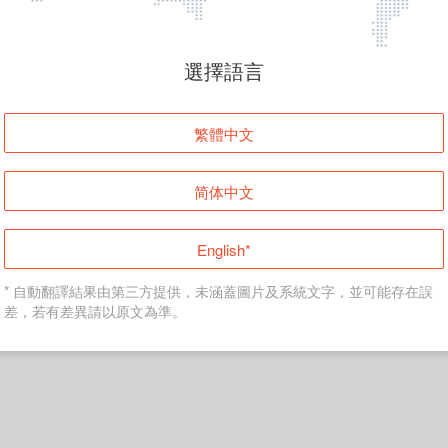
頁面無法顯示
選擇語言
發生錯誤！請登入並再試一次或回到主頁。
繁體中文
登入
简体中文
返回首頁
English*
* 自動翻譯結果由第三方提供，未涵蓋圖片及系統文字，並可能存在誤
差，若有差異請以原文為準。