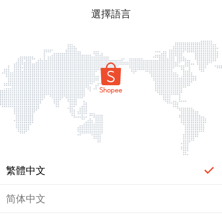
選擇語言
繁體中文
简体中文
頁面無法顯示