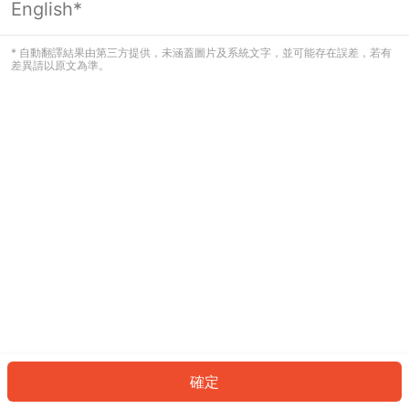
English*
發生錯誤！請登入並再試一次或回到主
頁。
* 自動翻譯結果由第三方提供，未涵蓋圖片及系統文字，並可能存在誤差，若有
差異請以原文為準。
登入
返回首頁
確定
ID: 96668c1a399-1a6d-4657-9be4-8a7e292f8517