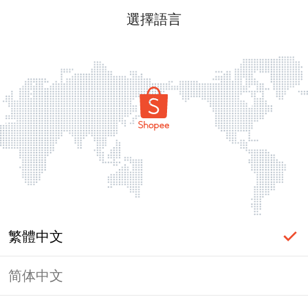
選擇語言
繁體中文
简体中文
頁面無法顯示