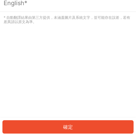
English*
發生錯誤！請登入並再試一次或回到主
頁。
* 自動翻譯結果由第三方提供，未涵蓋圖片及系統文字，並可能存在誤差，若有
差異請以原文為準。
登入
返回首頁
確定
ID: 738a1f6c14d-6347-4ca7-a4f3-57723d0254d8