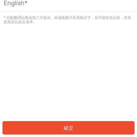
English*
發生錯誤！請登入並再試一次或回到主
頁。
* 自動翻譯結果由第三方提供，未涵蓋圖片及系統文字，並可能存在誤差，若有
差異請以原文為準。
登入
返回首頁
確定
ID: 86fb09e3fa-c5c9-479b-9932-9866f23a89e3