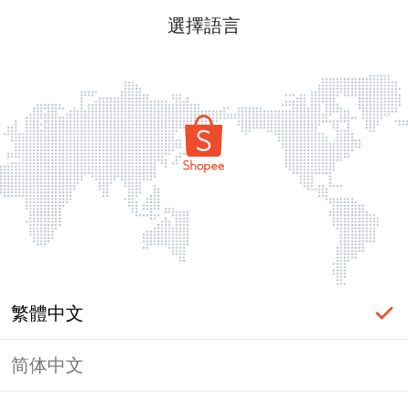
選擇語言
繁體中文
简体中文
頁面無法顯示