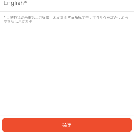
English*
發生錯誤！請登入並再試一次或回到主
頁。
* 自動翻譯結果由第三方提供，未涵蓋圖片及系統文字，並可能存在誤差，若有
差異請以原文為準。
登入
返回首頁
確定
ID: 55379d53a4-d514-4250-a9df-b70b74372017