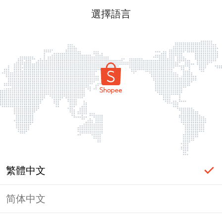
選擇語言
繁體中文
简体中文
頁面無法顯示