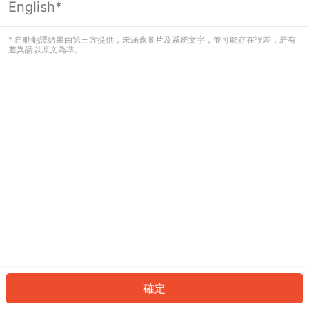
English*
發生錯誤！請登入並再試一次或回到主
頁。
* 自動翻譯結果由第三方提供，未涵蓋圖片及系統文字，並可能存在誤差，若有
差異請以原文為準。
登入
返回首頁
確定
ID: 914669d2ee8-4e67-4450-9abc-35512c278a6c