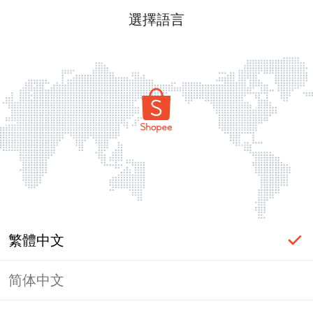
選擇語言
繁體中文
简体中文
頁面無法顯示