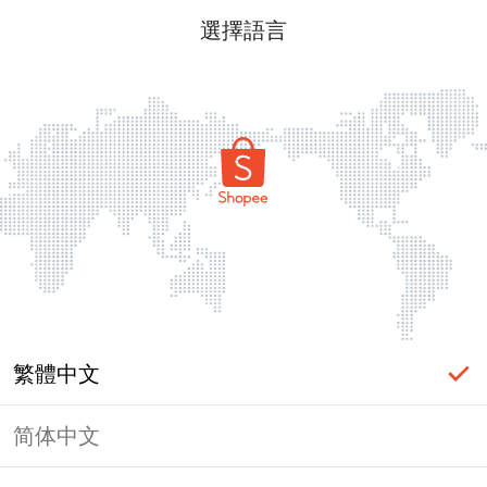
選擇語言
繁體中文
简体中文
頁面無法顯示