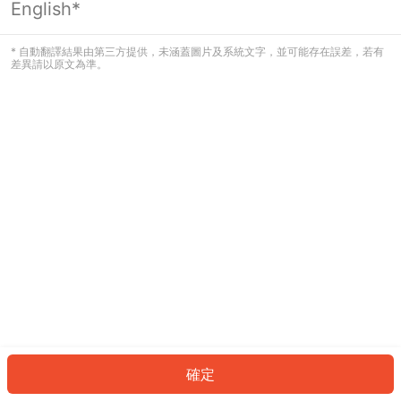
English*
發生錯誤！請登入並再試一次或回到主
頁。
* 自動翻譯結果由第三方提供，未涵蓋圖片及系統文字，並可能存在誤差，若有
差異請以原文為準。
登入
返回首頁
確定
ID: 671b6967317-4bcb-4e8b-99fe-7685d4574677