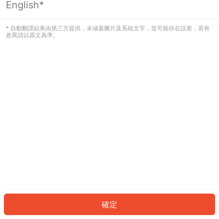
English*
發生錯誤！請登入並再試一次或回到主
頁。
* 自動翻譯結果由第三方提供，未涵蓋圖片及系統文字，並可能存在誤差，若有
差異請以原文為準。
登入
返回首頁
確定
ID: 792fcfcafc1-f0a6-4e02-b545-5b0e044a2df3