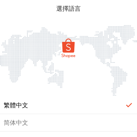
選擇語言
繁體中文
简体中文
頁面無法顯示