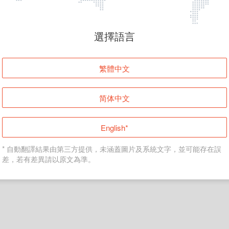
頁面無法顯示
選擇語言
發生錯誤！請登入並再試一次或回到主頁。
繁體中文
登入
简体中文
返回首頁
English*
* 自動翻譯結果由第三方提供，未涵蓋圖片及系統文字，並可能存在誤
差，若有差異請以原文為準。