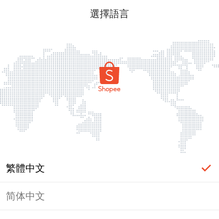
選擇語言
繁體中文
简体中文
頁面無法顯示