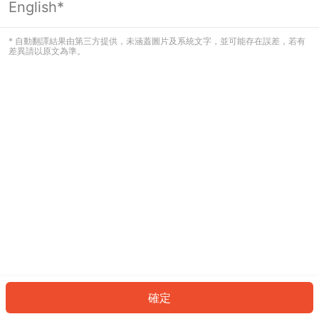
English*
發生錯誤！請登入並再試一次或回到主
頁。
* 自動翻譯結果由第三方提供，未涵蓋圖片及系統文字，並可能存在誤差，若有
差異請以原文為準。
登入
返回首頁
確定
ID: 55034c58b0f-766b-4a14-8755-06d2df1906c5