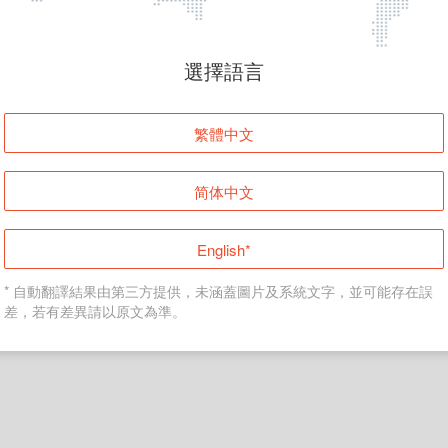
頁面無法顯示
選擇語言
發生錯誤！請登入並再試一次或回到主頁。
繁體中文
登入
简体中文
返回首頁
English*
* 自動翻譯結果由第三方提供，未涵蓋圖片及系統文字，並可能存在誤
差，若有差異請以原文為準。