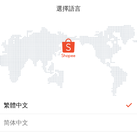
選擇語言
繁體中文
简体中文
頁面無法顯示