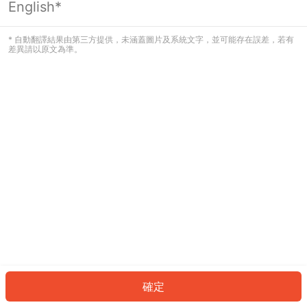
English*
發生錯誤！請登入並再試一次或回到主
頁。
* 自動翻譯結果由第三方提供，未涵蓋圖片及系統文字，並可能存在誤差，若有
差異請以原文為準。
登入
返回首頁
確定
ID: 901c941f819-4c3f-4113-bf18-85abe87da03f